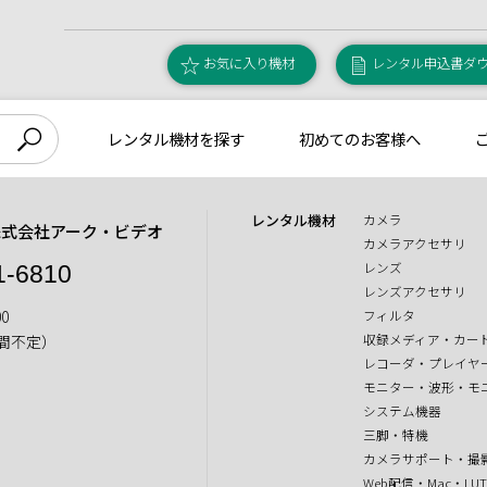
お気に入り機材
レンタル申込書ダ
レンタル機材を探す
初めてのお客様へ
レンタル機材
カメラ
株式会社アーク・ビデオ
カメラアクセサリ
レンズ
1-6810
レンズアクセサリ
0
フィルタ
収録メディア・カー
間不定）
レコーダ・プレイヤ
モニター・波形・モ
システム機器
三脚・特機
カメラサポート・撮
Web配信・Mac・LU