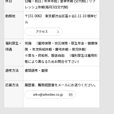
休日
日曜・祝日 / 年末年始 / 夏季休暇 (交代制) / リフ
レッシュ休暇(毎月3日交代制)
勤務地
〒151-0063 東京都渋谷区富ヶ谷1-11-10 根岸ビ
ル
アクセス
福利厚生・
完備 （雇用保険・労災保険・厚生年金・健康保
待遇
険 ・年次有給休暇・慶弔休暇・育児休暇）
※賞与・昇給有、服装自由 （福利厚生は雇用形
態により異なるためお問合せ下さい）
選考方法
書類選考・面接
応募方法
履歴書、職務経歴書をメールにお送りください。
ark-v@arkvideo.co.jp