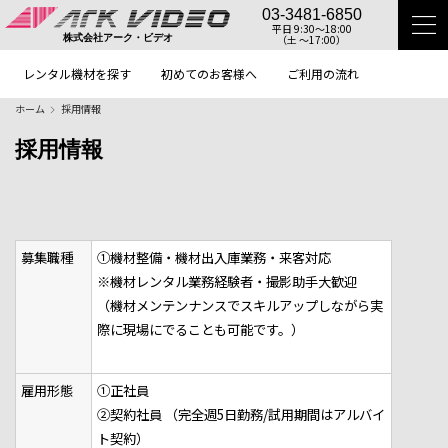
03-3481-6850
平日 9:30〜18:00
（土 〜17:00）
株式会社アーク・ビデオ
レンタル機材を探す
初めてのお客様へ
ご利用の流れ
ホーム
採用情報
採用情報
募集職種
①
機材整備・機材出入庫業務・来客対応
※機材レンタル業務経験者・撮影助手大歓迎
（機材メンテンナンスでスキルアップしながら実
際に現場にでることも可能です。）
雇用形態
①正社員
②契約社員 （完全週5日勤務/試用期間はアルバイ
ト契約）