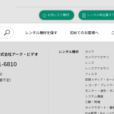
お気に入り機材
レンタル申込書ダ
レンタル機材を探す
初めてのお客様へ
レンタル機材
カメラ
株式会社アーク・ビデオ
カメラアクセサリ
レンズ
1-6810
レンズアクセサリ
0
フィルタ
収録メディア・カー
間不定）
レコーダ・プレイヤ
モニター・波形・モ
システム機器
三脚・特機
カメラサポート・撮
Web配信・Mac・LU