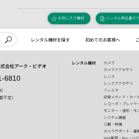
お気に入り機材
レンタル申込書ダ
レンタル機材を探す
初めてのお客様へ
レンタル機材
カメラ
株式会社アーク・ビデオ
カメラアクセサリ
レンズ
1-6810
レンズアクセサリ
0
フィルタ
収録メディア・カー
間不定）
レコーダ・プレイヤ
モニター・波形・モ
システム機器
三脚・特機
カメラサポート・撮
Web配信・Mac・LU