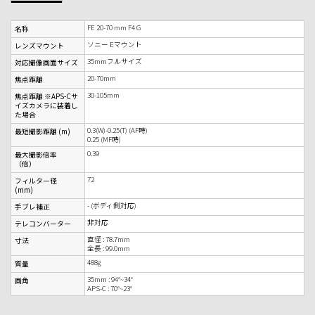
FE 20-70 mm F4 G
名称
ソニー Eマウント
レンズマウント
35mmフルサイズ
対応撮像画面サイズ
20-70mm
焦点距離
30-105mm
焦点距離 ※APS-Cサ
イズカメラに装着し
た場合
0.3(W)-0.25(T) (AF時)
最短撮影距離 (m)
0.25 (MF時)
0.39
最大撮影倍率
（倍）
72
フィルター径
(mm)
- (ボディ側対応)
手ブレ補正
非対応
テレコンバーター
直径 : 78.7mm
寸法
全長 : 99.0mm
488g
質量
35mm : 94°~34°
画角
APS-C : 70°~23°