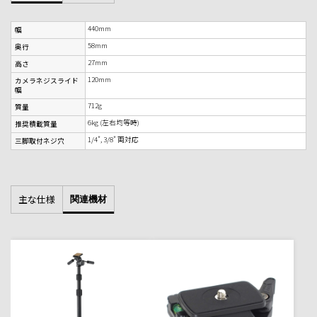
440mm
幅
58mm
奥行
27mm
高さ
120mm
カメラネジスライド
幅
712g
質量
6kg (左右均等時)
推奨積載質量
1/4", 3/8" 両対応
三脚取付ネジ穴
主な仕様
関連機材