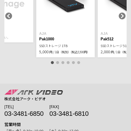
AJA
AJA
ださい。
Pak1000
Pak512
SSDストレージ 1TB
SSDストレージ 512G
5,000
2,000
円 / 1日（税別）
(税込5,500円）
円 / 1日（税別
株式会社アーク・ビデオ
[TEL]
[FAX]
03-3481-6850
03-3481-6810
営業時間
［月〜金］9:30〜18:00 ［土］9:30〜17:00