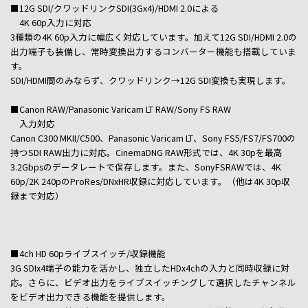
■12G SDI/クワッドリンクSDI(3Gx4)/HDMI 2.0による
4K 60p入力に対応
3種類の4K 60p入力に幅広く対応しています。加えて12G SDI/HDMI 2.0の
出力端子も装備し、常時変換出力するコンバーター機能も搭載していま
す。
SDI/HDMI間のみならず、クワッドリンク→12G SDI変換も実現します。
■Canon RAW/Panasonic Varicam LT RAW/Sony FS RAW
入力対応
Canon C300 MKII/C500、Panasonic Varicam LT、Sony FS5/FS7/FS700の
持つSDI RAW出力に対応。CinemaDNG RAW形式では、4K 30pを最高
3.2Gbpsのデータレートで保存します。また、SonyFSRAWでは、4K
60p/2K 240pのProRes/DNxHR収録に対応しています。（他は4K 30p収
録まで対応）
■4ch HD 60pライブスイッチ/収録機能
3G SDIx4端子の能力を活かし、独立したHDx4chの入力と同時収録に対
応。さらに、ビデオ出力をライブスイッチングして選択したチャンネル
をビデオ出力できる機能を提供します。