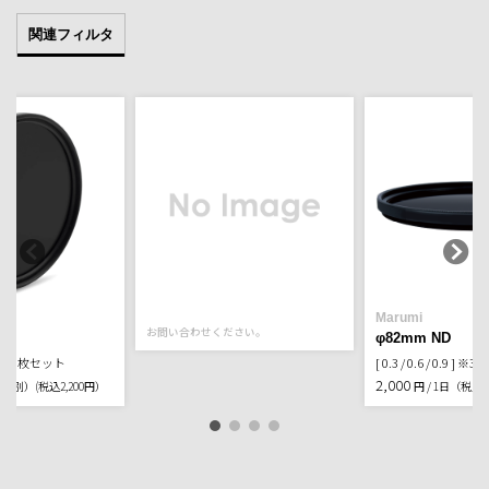
関連フィルタ
Marumi
お問い合わせください。
φ82mm ND
0.9 ] ※3枚セット
[ 0.3 / 0.6 / 0.9 ]
2,000
日（税別）
(税込2,200円）
円 / 1日（税別