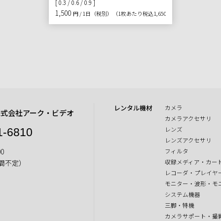
[ 0.3 / 0.6 / 0.9 ]
1,500
円 / 1日（税別）
（1枚あたり税込1,650円）
レンタル機材
カメラ
株式会社アーク・ビデオ
カメラアクセサリ
レンズ
1-6810
レンズアクセサリ
0
フィルタ
収録メディア・カー
間不定）
レコーダ・プレイヤ
モニター・波形・モ
システム機器
三脚・特機
カメラサポート・撮