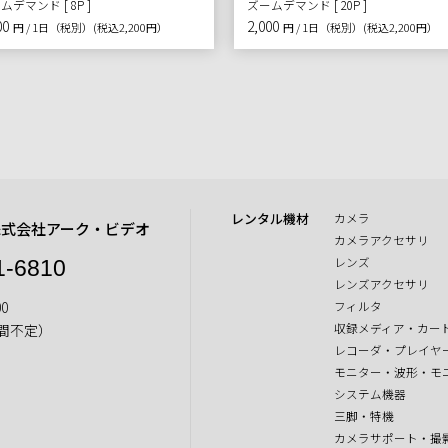
ムデマンド [ 8P ]
ズームデマンド [ 20P ]
00
2,000
円 / 1日（税別）
(税込2,200円）
円 / 1日（税別）
(税込2,200円）
レンタル機材
カメラ
株式会社アーク・ビデオ
カメラアクセサリ
レンズ
1-6810
レンズアクセサリ
0
フィルタ
収録メディア・カー
間不定）
レコーダ・プレイヤ
モニター・波形・モ
システム機器
三脚・特機
カメラサポート・撮