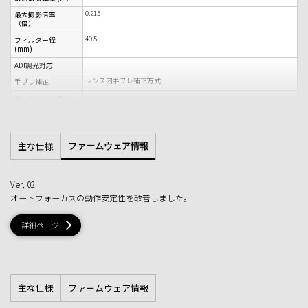
0.215
最大撮影倍率
（倍）
40.5
フィルター径
(mm)
-
ADI調光対応
レンズ内手ブレ補正方式
手ブレ補正
-
テレコンバーター
(1.4x)
-
テレコンバーター
(2.0x)
主な仕様
ファームウェア情報
無
フードタイプ
φ64.7×29.9
外形寸法 最大径ｘ
長さ (mm)
Ver, 02
116g
質量
オートフォーカスの動作安定性を改善しました。
詳細ページ
主な仕様
ファームウェア情報