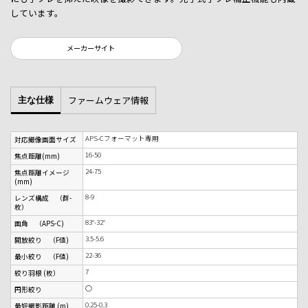
しています。
メーカーサイト
ファームウェア情報
主な仕様
APS-Cフォーマット専用
対応撮像画面サイズ
16-50
焦点距離(mm)
24-75
焦点距離イメージ
(mm)
8-9
レンズ構成 （群-
枚）
83°-32°
画角 （APS-C)
3.5-5.6
開放絞り （F値)
22-36
最小絞り （F値)
7
絞り羽根 (枚）
○
円形絞り
0.25-0.3
最短撮影距離 (m)