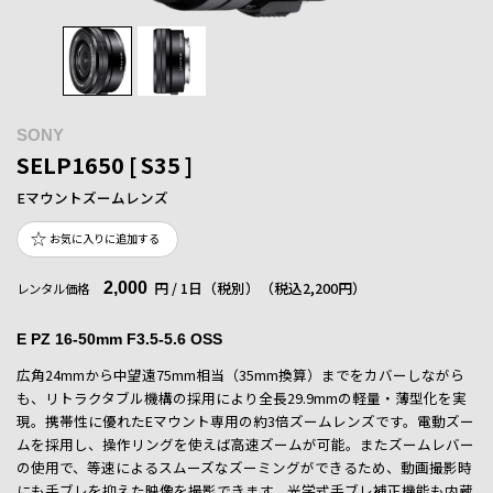
SONY
SELP1650 [ S35 ]
Eマウントズームレンズ
お気に入りに追加する
2,000
円 / 1日（税別）
（税込2,200円）
レンタル価格
E PZ 16-50mm F3.5-5.6 OSS
広角24mmから中望遠75mm相当（35mm換算）までをカバーしながら
も、リトラクタブル機構の採用により全長29.9mmの軽量・薄型化を実
現。携帯性に優れたEマウント専用の約3倍ズームレンズです。電動ズー
ムを採用し、操作リングを使えば高速ズームが可能。またズームレバー
の使用で、等速によるスムーズなズーミングができるため、動画撮影時
にも手ブレを抑えた映像を撮影できます。光学式手ブレ補正機能も内蔵