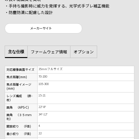
・手持ち撮影時に威力を発揮する、光学式手ブレ補正機能
・防塵防滴に配慮した設計
メーカーサイト
ファームウェア情報
オプション
主な仕様
35mmフルサイズ
対応撮像画面サイズ
70-200
焦点距離(mm)
105-300
焦点距離イメージ
(mm)
15-21
レンズ構成 （群-
枚）
22°-8°
画角 （APS-C)
34°-12°
画角 （３５ｍｍ
判）
4
開放絞り （F値)
22
最小絞り （F値)