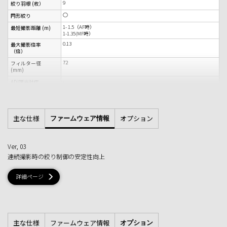
9
絞り羽根 (枚）
○
円形絞り
1- 1.5（AF時）
最短撮影距離 (m)
1-1.35(MF時）
0.13
最大撮影倍率
（倍）
72
フィルター径
(mm)
-
ADI調光対応
レンズ内手ブレ補正方式
手ブレ補正
-
手ブレ補正段数
主な仕様
オプション
-
ファームウェア情報
テレコンバーター
(1.4x)
-
テレコンバーター
(2.0x)
Ver, 03
丸形バヨネット式
連続撮影時の絞り制御の安定性向上
フードタイプ
80 x 175
外形寸法 最大径ｘ
長さ (mm）
詳細ページ
840 (三脚座別）
質量 約 (g)
主な仕様
ファームウェア情報
オプション