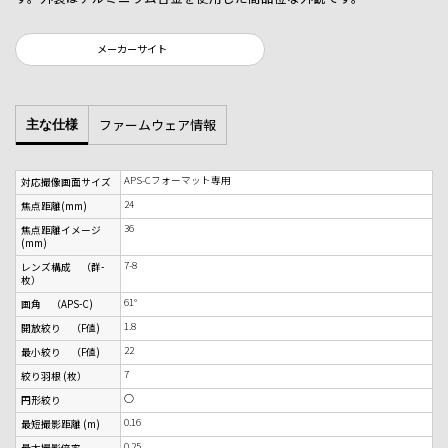
メーカーサイト
ファームウェア情報
主な仕様
APS-Cフォーマット専用
対応撮像画面サイズ
24
焦点距離(mm)
36
焦点距離イメージ
(mm)
7-8
レンズ構成 （群-
枚）
61°
画角 （APS-C)
1.8
開放絞り （F値)
22
最小絞り （F値)
7
絞り羽根 (枚）
○
円形絞り
0.16
最短撮影距離 (m)
0.25
最大撮影倍率