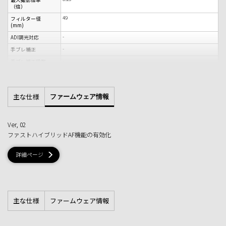
（倍）
49
フィルター径
(mm)
-
ADI調光対応
-
手ブレ補正
-
手ブレ補正段数
-
テレコンバーター
(1.4x)
-
テレコンバーター
主な仕様
ファームウェア情報
(2.0x)
花形バヨネット式
フードタイプ
63 x 65.5
外形寸法 最大径ｘ
Ver, 02
長さ (mm)
ファストハイブリッドAF機能の有効化
225
質量 約 (g)
詳細ページ
主な仕様
ファームウェア情報