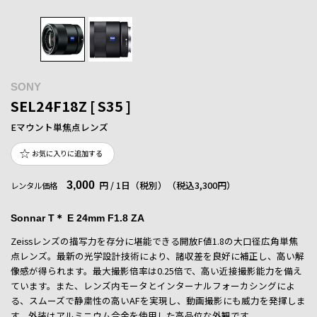
SONY
SEL24F18Z [ S35 ]
Eマウント単焦点レンズ
お気に入りに追加する
3,000
円 / 1日（税別）
（税込3,300円）
レンタル価格
Sonnar T＊ E 24mm F1.8 ZA
Zeissレンズの描写力を存分に堪能できる開放F値1.8の大口径広角単焦
点レンズ。最新の光学設計技術により、諸収差を良好に補正し、高い解
像感が得られます。最大撮影倍率は0.25倍で、高い近接撮影能力を備え
ています。また、レンズ内モータとインターナルフォーカシングによ
る、スムーズで静粛性の高いAFを実現し、動画撮影にも威力を発揮しま
す。外装はアルミニウム合金を使用した高品位な外観です。