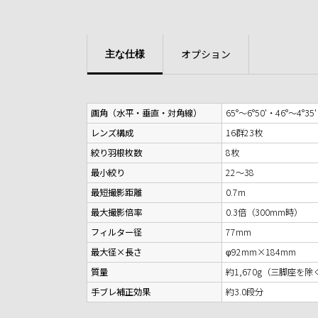
オプション
主な仕様
画角（水平・垂直・対角線）
65°〜6°50'・46°〜4°35'
レンズ構成
16群23枚
絞り羽根枚数
8枚
最小絞り
22〜38
最短撮影距離
0.7m
最大撮影倍率
0.3倍（300mm時）
フィルター径
77mm
最大径×長さ
φ92mm×184mm
質量
約1,670g（三脚座を除
手ブレ補正効果
約3.0段分