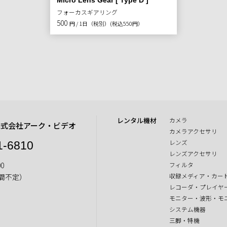
Micro Lens Gear [ Type D ]
フォーカスギアリング
500
円 / 1日（税別）
(税込550円）
レンタル機材
カメラ
株式会社アーク・ビデオ
カメラアクセサリ
レンズ
1-6810
レンズアクセサリ
0
フィルタ
収録メディア・カー
間不定）
レコーダ・プレイヤ
モニター・波形・モ
システム機器
三脚・特機