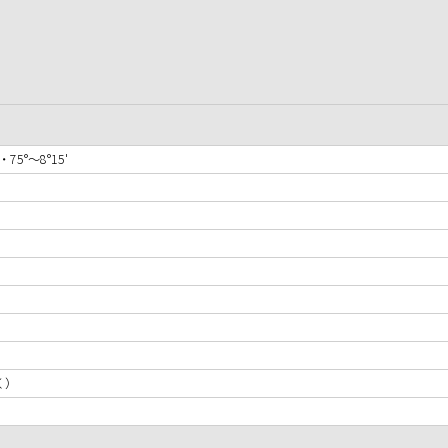
・75°〜8°15'
く）