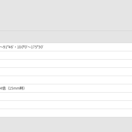
'〜91°46'・180°0'〜175°30'
34倍（15mm時）