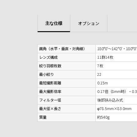
オプション
主な仕様
画角（水平・垂直・対角線）
180°0'〜142°0'・180°0
レンズ構成
11群14枚
絞り羽根枚数
7枚
最小絞り
22
最短撮影距離
0.15m
最大撮影倍率
0.17倍（8mm時）・0.
フィルター径
後部挟み込み式
最大径×長さ
φ78.5mm×83.0mm
質量
約540g