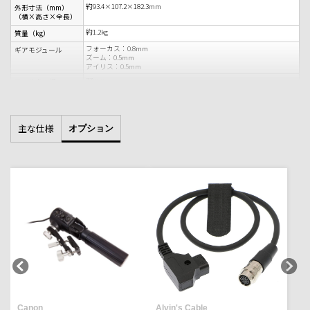
約93.4×107.2×182.3mm
外形寸法（mm）
（横×高さ×全長）
約1.2kg
質量（kg）
フォーカス：0.8mm
ギアモジュール
ズーム：0.5mm
アイリス：0.5mm
77mm
フィルター径
主な仕様
オプション
Canon
Alvin's Cable