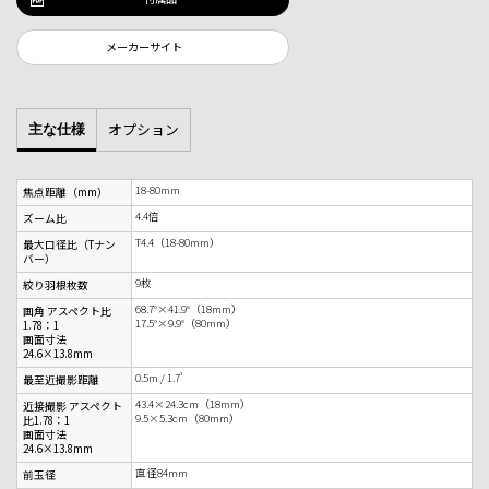
メーカーサイト
オプション
主な仕様
18-80mm
焦点距離（mm）
4.4倍
ズーム比
T4.4（18-80mm）
最大口径比（Tナン
バー）
9枚
絞り羽根枚数
68.7°×41.9°（18mm）
画角 アスペクト比
17.5°×9.9°（80mm）
1.78：1
画面寸法
24.6×13.8mm
0.5m / 1.7’
最至近撮影距離
43.4×24.3cm（18mm）
近接撮影 アスペクト
9.5×5.3cm（80mm）
比1.78：1
画面寸法
24.6×13.8mm
直径84mm
前玉径