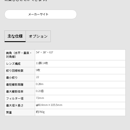
メーカーサイト
オプション
主な仕様
54°・38°・63°
画角（水平・垂直・
対角線）
11群 14枚
レンズ構成
9枚
絞り羽根枚数
22
最小絞り
0.28m
最短撮影距離
0.21倍
最大撮影倍率
72mm
フィルター径
φ80.4mm×105.5mm
最大径×長さ
約760g
質量