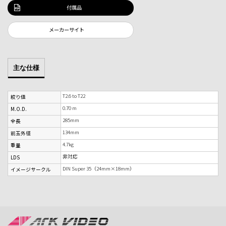
付属品
メーカーサイト
主な仕様
T2.6 to T22
絞り値
0.70 m
M.O.D.
285mm
全長
134mm
前玉外径
4.7kg
重量
非対応
LDS
DIN Super 35（24mm×18mm）
イメージサークル