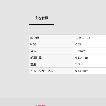
主な仕様
絞り値
T2.9 to T22
MOD
0.55m
全長
198mm
前玉外径
Φ114mm
重量
2.6kg
イメージサークル
Φ43.2mm