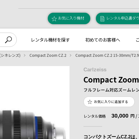
お気に入り機材
レンタル申込書ダ
レンタル機材を探す
初めてのお客様へ
ム(シネレンズ)
Compact Zoom CZ.2
Compact Zoom CZ.2 15-30mm/T2.9 [
Carlzeiss
Compact Zoom 
フルフレーム対応ズームレ
お気に入りに追加する
30,000
円 
レンタル価格
コンパクトズームCZ.2