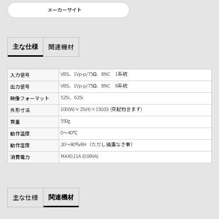
メーカーサイト
関連機材
主な仕様
VBS、1Vp-p/75Ω、BNC 1系統
入力信号
VBS、1Vp-p/75Ω、BNC 8系統
出力信号
525i、625i
映像フォーマット
100(W)×25(H)×150(D) (突起物含まず)
外形寸法
550g
質量
0～40℃
動作温度
20～80％RH（ただし結露なき事）
動作湿度
MAX0.11A (0.99VA)
消費電力
主な仕様
関連機材