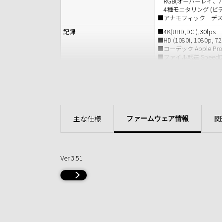
RGB(オーバーレイ、
4種モニタリング (ビ
■アナモフィック デスクイ
記録
■4K(UHD,DCi),30fps
■HD (1080i, 1080p, 7
■コーデック:Apple ProRe
■ファイル転送:SpeedDriv
メディア
■PIX-E用メディアアダプタ
■PIX-E用メディアアダ
※容量128GB～1TBま
動画
■入力：6G-SDI, 3G-SDI (l
■出力：HD-SDI, HDMI
主な仕様
関
■PsF to P
ファームウェア情報
■3:2プルダウン
■4K 入出力スケーリン
音声
■最大トラック数:8
Ver 3.51
■アナログアンバランス
3.5mm
バランスマイク/ライン
XLR (オプションPIX-L
■エンベデッドオーディオ入力
■ヘッドフォン出力
外形寸法
約137.1(幅)×86.3(高さ