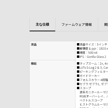
ファームウェア情報
関
主な仕様
液晶
■液晶サイズ：5インチ
■解像度 & ppi：1920 x 1
■輝度：500 nit
■IPS：Gorilla Glass 2
機能
■タップズーム：2x, 4x
■LUTs:S-Log 2 & 3, Ca
■ピーキングフィルタ
■ガイドマーカー
■フォルスカラー:4段階
■セブラ:ゼブラ1, ゼブ
■スコープ
波系モニタールーマ(ホ
RGB(オーバーレイ、
ベクトルスコープ
ヒストグラムルーマ(ホ