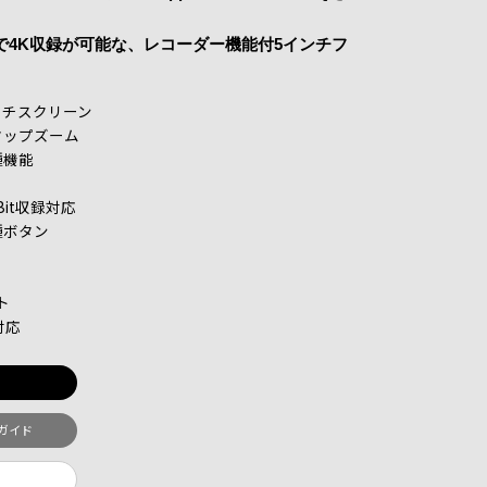
デックで4K収録が可能な、レコーダー機能付5インチフ
ッチスクリーン
タップズーム
種機能
0-Bit収録対応
種ボタン
ト
対応
トガイド