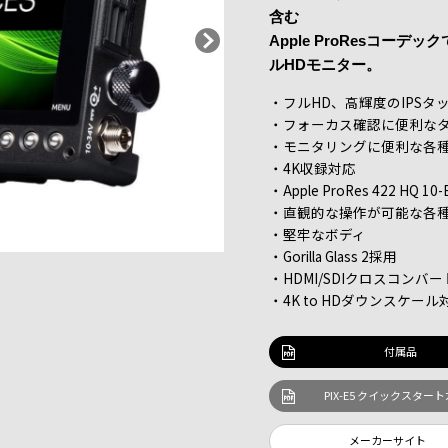
含む
Apple ProResコー
ルHDモニター。
・フルHD、高輝度のIPSタ
・フォーカス確認に便利な
・モニタリングに便利な各
・4K収録対応
・Apple ProRes 422 HQ 1
・直観的な操作が可能な各
・堅牢なボディ
・Gorilla Glass 2採用
・HDMI/SDIクロスコンバー
・4K to HDダウンスケール
付属品
PIX-E5 クイックスター
メーカーサイト