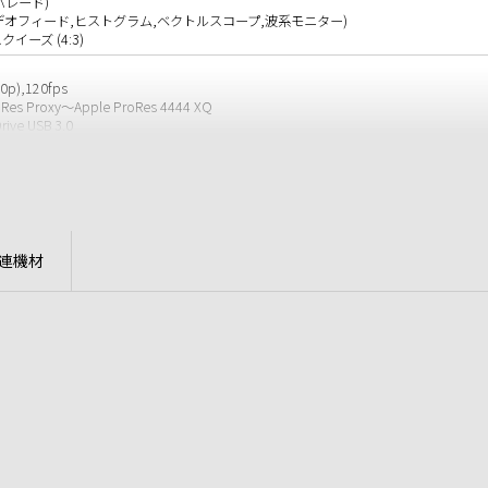
パレード)
デオフィード,ヒストグラム,ベクトルスコープ,波系モニター)
ーズ (4:3)
20p),120fps
s Proxy～Apple ProRes 4444 XQ
e USB 3.0
ー (240GB SSD付)
プター (ケースのみ)
での任意のmSATA SSDを取リ付け
evel A & B), HDMI
連機材
グ
ライン入力 x2
 x2
R使用)
:8xSDI&4xHDMI
)×40.6(奥行)mm