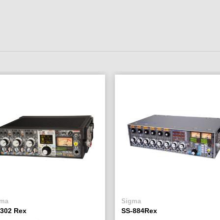
gma
Sigma
-302 Rex
SS-884Rex