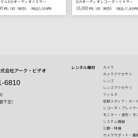
タル3chオーディオミキサー
8chオーディオレコーダーミキサー
00
16,000
円 / 1日（税別）
（税込5,500円）
円 / 1日（税別）
（税込17,600
レンタル機材
カメラ
株式会社アーク・ビデオ
カメラアクセサリ
レンズ
1-6810
レンズアクセサリ
0
フィルタ
収録メディア・カー
間不定）
レコーダ・プレイヤ
モニター・波形・モ
システム機器
三脚・特機
カメラサポート・撮