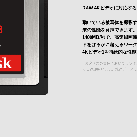
RAW 4Kビデオに対応す
動いている被写体を撮影すると
来の性能を発揮できます。読
1400MB/秒で、高速録
ドをはるかに超えるワーク
4Kビデオ1を持続的な性
* お客さまの責任においてレン
らご返却願います。残存データに