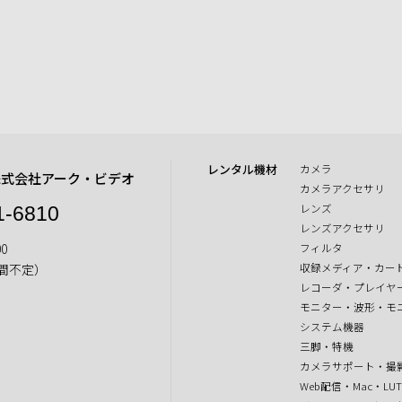
レンタル機材
カメラ
株式会社アーク・ビデオ
カメラアクセサリ
レンズ
1-6810
レンズアクセサリ
0
フィルタ
収録メディア・カー
間不定）
レコーダ・プレイヤ
モニター・波形・モ
システム機器
三脚・特機
カメラサポート・撮
Web配信・Mac・LU