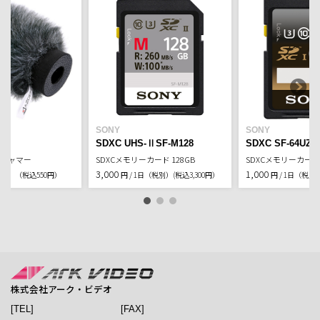
SONY
SONY
SDXC UHS-ⅡSF-M128
SDXC SF-64UZ
ドジャマー
SDXCメモリーカード 128GB
SDXCメモリーカード
3,000
1,000
税別）
（税込550円）
円 / 1日（税別）
(税込3,300円）
円 / 1日（税別
株式会社アーク・ビデオ
[TEL]
[FAX]