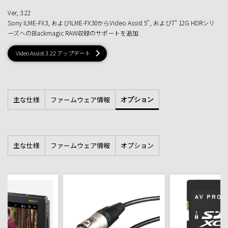
■4Kビデオフォーマット
Ver, 3.22
4Kp23.98 DCI、4Kp24 DCI、4Kp25 DCI
■SDI規格
Sony ILME-FX3, およびILME-FX30からVideo Assist 5", および7" 12G HDRシリ
SMPTE 259M、SMPTE 292M、SMPTE 296M、SMPTE 425M、SMPTE
ーズへのBlackmagic RAW収録のサポートを追加
2084
■対応SDIメタデータ
HD RP188
Video Assist 3.22 アップデート
■オーディオサンプリング
テレビ標準サンプルレート（48 kHz/24-bit）
■ビデオサンプリング
4:2:2 YUV
■色精度
10-bit
■カラースペース
主な仕様
ファームウェア情報
REC 601、REC 709、REC 2020
オプション
■HDRサポート
HDR10、Hybrid Log Gamma
■対応マルチレート
SDI/HDMIは、270 Mb/s、1.5 Gb/s、3 Gb/s、6 Gb/s、12 Gb/sで切替
可能
■SDI RAW
主な仕様
ファームウェア情報
オプション
Blackmagic RAW
【HDMIビデオフォーマット】
■SDビデオフォーマット
525i59.94 NTSC、625i50 PAL
■HDビデオフォーマット
720p50、720p59.94、720p60
1080p23.98、1080p24、1080p25、1080p29.97、1080p30、1080p50、
1080p59.94、1080p60
1080i50、1080i59.94、1080i60
■Ultra HDビデオフォーマット
2160p23.98、2160p24、2160p25、2160p29.97、2160p30、2160p50、
2160p59.94、2160p60