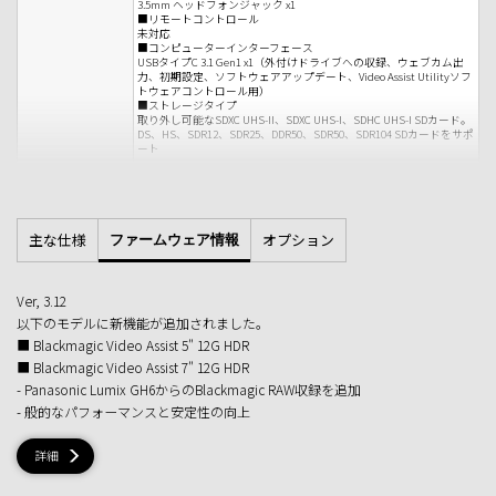
3.5mm ヘッドフォンジャック x1
■リモートコントロール
未対応
■コンピューターインターフェース
USBタイプC 3.1 Gen1 x1（外付けドライブへの収録、ウェブカム出
力、初期設定、ソフトウェアアップデート、Video Assist Utilityソフ
トウェアコントロール用）
■ストレージタイプ
取り外し可能なSDXC UHS-II、SDXC UHS-I、SDHC UHS-I SDカード。
DS、HS、SDR12、SDR25、DDR50、SDR50、SDR104 SDカードをサポ
ート
Blackmagic RAW Constant Bitrate(固定ビットレート) 3:1、
コーデック
Blackmagic RAW Constant Bitrate(固定ビットレート) 5:1、
Blackmagic RAW Constant Bitrate(固定ビットレート) 8:1、
Blackmagic RAW Constant Bitrate(固定ビットレート) 12:1、
Blackmagic RAW Constant Quality(固定クオリティ) Q0、 Blackmagic
主な仕様
オプション
ファームウェア情報
RAW Constant Quality(固定クオリティ) Q5、Apple ProRes 422 HQ、
Apple ProRes 422、Apple ProRes 422 LT、Apple ProRes 422 Proxy、
DNxHR HQX、DNxHR SQ、DNxHR LB、DNxHR HQX MXF、DNxHR SQ
MXF、DNxHR LB MXF
Ver, 3.12
【SDIビデオフォーマット】
ビデオフォーマット
以下のモデルに新機能が追加されました。
■SDビデオフォーマット
525i59.94 NTSC、625i50 PAL
■ Blackmagic Video Assist 5" 12G HDR
■HDビデオフォーマット
■ Blackmagic Video Assist 7" 12G HDR
720p50、720p59.94、720p60 1080p23.98、1080p24、1080p25、
1080p29.97、1080p30、1080p50、1080p59.94、1080p60
- Panasonic Lumix GH6からのBlackmagic RAW収録を追加
1080PsF23.98、1080PsF24、1080PsF25、1080PsF29.97、1080PsF30
1080i50、1080i59.94、1080i60
- 般的なパフォーマンスと安定性の向上
■2Kビデオフォーマット
2Kp23.98 DCI、2Kp24 DCI、2Kp25 DCI
2KPsF23.98 DCI、2KPsF24 DCI、2KPsF25 DCI
詳細
■Ultra HDビデオフォーマット
2160p23.98、2160p24、2160p25、2160p29.97、2160p30、2160p50、
2160p59.94、2160p60