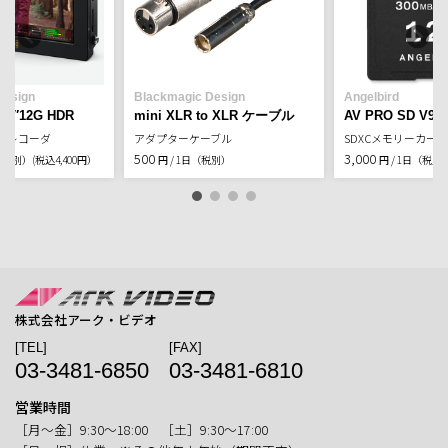
■4Kビデオフォーマット
4Kp23.98 DCI、4Kp24 DCI、4Kp25 DCI
■HDMI色精度
10-bit
■HDRサポート
HDR10、Hybrid Log Gamma
■コピー防止
Design
著作権で保護されたHDMIソースからのキャプチャーはできません。
Blackmagic Design
Angelbird
コンテンツをキャプチャー・配信する前に、著作権の所有を確認し
t 7″12G HDR
mini XLR to XLR ケーブル
AV PRO SD V90
てください。
ーレコーダ
アダプターケーブル
SDXCメモリーカード1
■メディア
メディア
UHS-II SD x1（Ultra HD）、通常のSDカードと互換（HD収録）。
500
3,000
日（税別）
(税込4,400円）
円 / 1日（税別）
円 / 1日（税別
USBタイプC 3.1 Gen1（外付けドライブへの収録用）
■メディアの種類
SDXC UHS-II、SDXC UHS-I、SDHC UHS-I SDカード
約148×90×36.5 mm
外形寸法
約410g
質量
株式会社アーク・ビデオ
[TEL]
[FAX]
03-3481-6850
03-3481-6810
営業時間
［月〜金］9:30〜18:00 ［土］9:30〜17:00