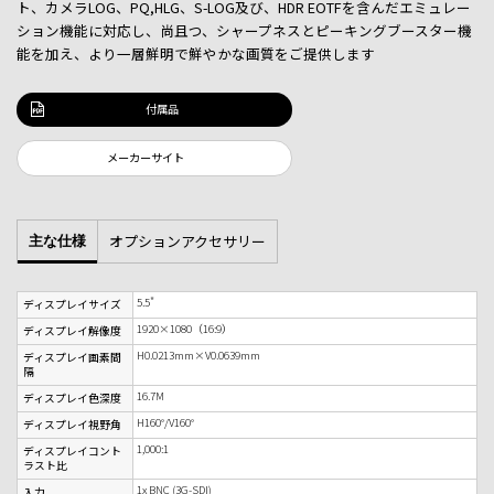
ト、カメラLOG、PQ,HLG、S-LOG及び、HDR EOTFを含んだエミュレー
ション機能に対応し、尚且つ、シャープネスとピーキングブースター機
能を加え、より一層鮮明で鮮やかな画質をご提供します
付属品
メーカーサイト
オプションアクセサリー
主な仕様
5.5"
ディスプレイサイズ
1920×1080（16:9）
ディスプレイ解像度
H0.0213mm×V0.0639mm
ディスプレイ画素間
隔
16.7M
ディスプレイ色深度
H160°/V160°
ディスプレイ視野角
1,000:1
ディスプレイコント
ラスト比
1x BNC (3G-SDI)
入力