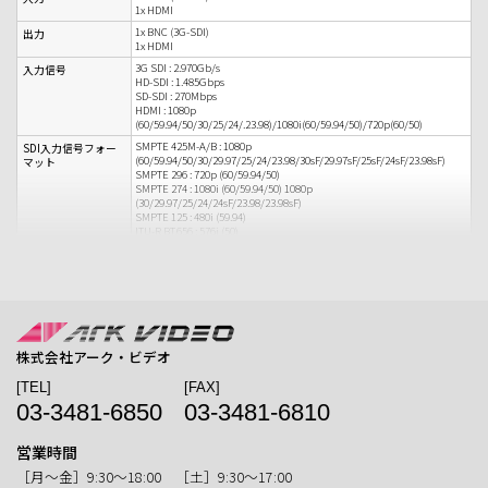
1x HDMI
1x BNC (3G-SDI)
出力
1x HDMI
3G SDI : 2.970Gb/s
入力信号
HD-SDI : 1.485Gbps
SD-SDI : 270Mbps
HDMI : 1080p
(60/59.94/50/30/25/24/.23.98)/1080i(60/59.94/50)/720p(60/50)
SMPTE 425M-A/B : 1080p
SDI入力信号フォー
(60/59.94/50/30/29.97/25/24/23.98/30sF/29.97sF/25sF/24sF/23.98sF)
マット
SMPTE 296 : 720p (60/59.94/50)
SMPTE 274 : 1080i (60/59.94/50) 1080p
(30/29.97/25/24/24sF/23.98/23.98sF)
SMPTE 125 : 480i (59.94)
ITU-R BT.656 : 576i (50)
入力 : エンベデッドオーディオ
オーディオ
出力 : アナログステレオ（フォンジャック）
0.42kg
質量
株式会社アーク・ビデオ
[TEL]
[FAX]
03-3481-6850
03-3481-6810
営業時間
［月〜金］9:30〜18:00 ［土］9:30〜17:00