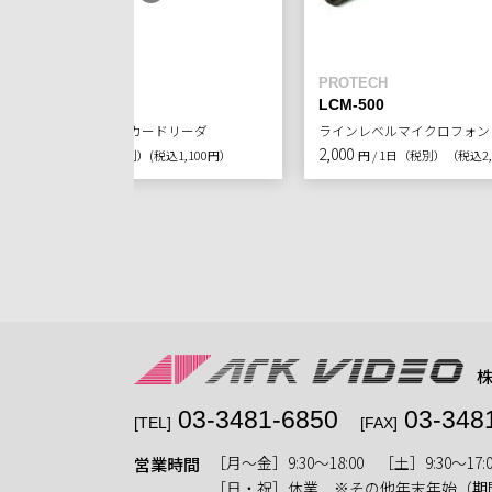
Codex
PROTECH
CDX-7515
LCM-500
C-Fast2.0メモリーカードリーダ
ラインレベルマイクロフォン
1,000
2,000
円 / 1日（税別）
(税込1,100円）
円 / 1日（税別）
（税込2,
03-3481-6850
03-348
[TEL]
[FAX]
［月〜金］9:30〜18:00 ［土］9:30〜17:0
営業時間
［日・祝］休業 ※その他年末年始（期