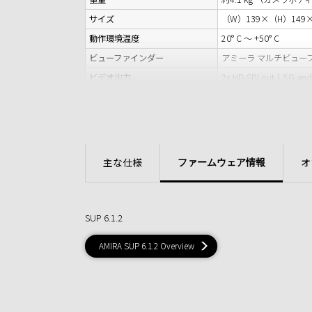
サイズ
（W）139×（H）14
動作環境温度
20° C ～ +50° C
ビューファインダー
アミーラ マルチビューファイ
ビデオ出力
2x HD-SDI out 1
音声出力
3,5mmヘッドフォンジャッ
外部電源ー出力
ヒロセ12P（ENGタイプ
入力
Genlock / HD-SD
インターフェース
USB 2.0（ユーザー設定とル
主な仕様
オ
ファームウェア情報
*1 SUP 1.1以降で対
収録メディア
CFast 2.0 メモリーカー
SUP 6.1.2
AMIRA SUP 6.1.2 Overview