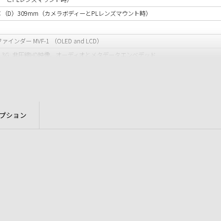
9×（D）309mm（カメラボディーとPLレンズマウント時）
ンダー MVF-1 （OLED and LCD）
.5G and 3G: 非圧縮HD映像、オーディオとメタデータエンベデッド
ク、Bluetoothオーディオ*1
のズームレンズ用） / 12V（Dタップ、ヒロセ4P、レモ2P） / 24V（RS 3P）
I*1 / タイムコード（入出力）※全てBNCコネクター
ック他） / Ethernet *1
プション
応予定
ド