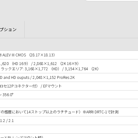
プション
LEV III CMOS （28.17×18.13）
1,620 （HD 16:9） / 2,868×1,612 （2K 16×9）
リア: 3,168×1,772 （HD） / 3,154×1,764 （2K）
D and HD ouputs / 2,048×1,152 ProRes 2K
ヒロセ12Pコネクター付） / EFマウント
356.0°
00 （全ての感度において14ストップ以上のラチチュード）※ARRI DRTC-1で計測
2 / 2.1
ディーとPLレンズマウント時）