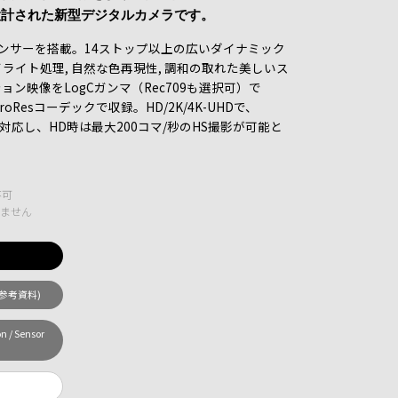
設計された新型デジタルカメラです。
5mmセンサーを搭載。14ストップ以上の広いダイナミック
ハイライト処理, 自然な色再現性, 調和の取れた美しいス
ン映像をLogCガンマ（Rec709も選択可）で
ProResコーデックで収録。HD/2K/4K-UHDで、
出力に対応し、HD時は最大200コマ/秒のHS撮影が可能と
不可
りません
店参考資料)
n / Sensor