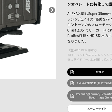
ンオペレートに特化して
ALEXAと同じSuper 3
レンジ, 低ノイズ, 優秀な
キントーンののスローモーショ
CFast 2.0メモリーカードに
ProRes収録とHD-SDI
なりました。
（注)ARRI RAW 非対応
※PLマウント部のみのレンタル
※スライドベースは付属してお
付属品
AMIRA 収録時間 (販売代理
Recording Format / Resolutio
Size / Image Circle
メーカーサイト