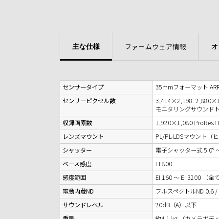
ファームウェア情報
オ
主な仕様
センサータイプ
35mmフォーマット ARRI A
センサーピクセル数
3,414×2,198: 2,880×
モニタリングサウンドトラックエ
収録画素数
1,920×1,080 ProRes H
レンズマウント
PL/PL-LDSマウント（
シャッター
電子シャッター式 5.0° ～ 
ベース感度
EI 800
感度範囲
EI 160 ～ EI 32
電動内蔵ND
フルスペクトルND 0.6 / 1.
サウンドレベル
20dB（A）以下
重量
約4.1 kg （カメラボ