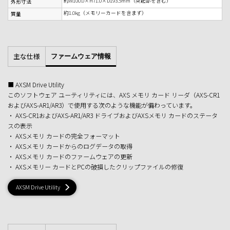
約W100.0×H71.0×D193.5mm（突起部を含む）
外形寸法
約1.0kg（メモリーカードを含まず）
質量
主な仕様
ファームウェア情報
■ AXSM Drive Utility
このソフトウェア ユーティリティには、AXS メモリ カード リーダ（AXS-CR1
およびAXS-AR1/AR3）で使用する次のような機能が備わっています。
・ AXS-CR1およびAXS-AR1/AR3 ドライブおよびAXSメモリ カードのステータ
スの表示
・ AXSメモリ カードの完全フォーマット
・ AXSメモリ カードからのログデータの取得
・ AXSメモリ カードのファームウェアの更新
・ AXSメモリー カードとPCの破損したクリップファイルの修復
AXSM Drive Utility