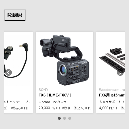
関連機材
SONY
Woodencamera
FX6 [ ILME-FX6V ]
FX6用 φ15m
用 Vマウントバッテリープレート
Cinema Lineカメラ
カメラサポートリグ
20,000
4,000
日（税別）
（税込2,200円）
円 / 1日（税別）
（税込22,000円）
円 / 1日（税別