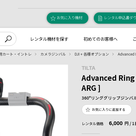
お気に入り機材
レンタル申込書ダ
レンタル機材を探す
初めてのお客様へ
用カート・イントレ
カメラジンバル
DJI + 各種オプション
Advanced R
TILTA
Advanced Ring G
ARG ]
360°リンググリップジンバ
お気に入りに追加する
6,000
円 /
レンタル価格