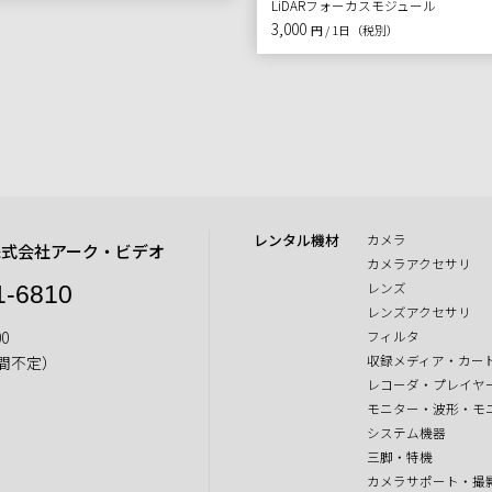
LiDARフォーカスモジュール
3,000
円 / 1日（税別）
レンタル機材
カメラ
株式会社アーク・ビデオ
カメラアクセサリ
レンズ
1-6810
レンズアクセサリ
0
フィルタ
収録メディア・カー
間不定）
レコーダ・プレイヤ
モニター・波形・モ
システム機器
三脚・特機
カメラサポート・撮