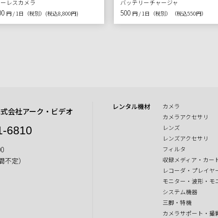
ラーレスカメラ
バッテリーチャージャ
00
500
円 / 1日（税別）
(税込8,800円)
円 / 1日（税別）
（税込550円）
レンタル機材
カメラ
株式会社アーク・ビデオ
カメラアクセサリ
レンズ
1-6810
レンズアクセサリ
0
フィルタ
収録メディア・カー
間不定）
レコーダ・プレイヤ
モニター・波形・モ
システム機器
三脚・特機
カメラサポート・撮