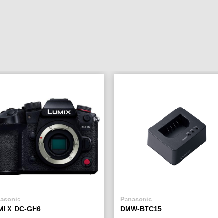
asonic
Panasonic
MIＸ DC-GH6
DMW-BTC15