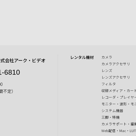
レンタル機材
カメラ
株式会社アーク・ビデオ
カメラアクセサリ
レンズ
1-6810
レンズアクセサリ
0
フィルタ
収録メディア・カー
間不定）
レコーダ・プレイヤ
モニター・波形・モ
システム機器
三脚・特機
カメラサポート・撮
Web配信・Mac・LU