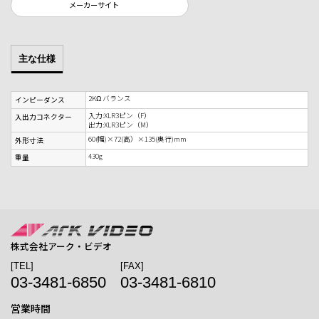
メーカーサイト
主な仕様
2KΩ バランス
インピーダンス
入力:XLR3ピン（F）
入出力コネクター
出力:XLR3ピン（M）
60(幅)×72(高）×135(奥行)mm
外形寸法
430g
重量
株式会社アーク・ビデオ
[TEL]
[FAX]
03-3481-6850
03-3481-6810
営業時間