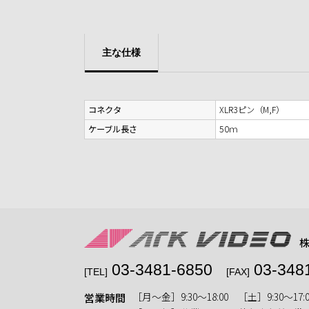
主な仕様
コネクタ
XLR3ピン（M,F）
ケーブル長さ
50ｍ
03-3481-6850
03-348
[TEL]
[FAX]
［月〜金］9:30〜18:00 ［土］9:30〜17:0
営業時間