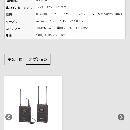
指向特性
1.4kΩ ±30％、不平衡型
出力インピーダンス
DC2～10V（ソニーワイヤレストランスミッターなど外部から供給）
電源
φ2.0mm、2芯シールド、長さ約1.2m
ケーブル
3極小型（φ3.5）単頭プラグ、ロック付き
コネクター
約10g（コネクター除く）
重量
主な仕様
オプション