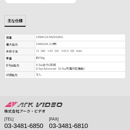
主な仕様
145Wh(14.54V/9.93Ah)
容量
154W(14A 11V時)
最大出力
72（W）×97（H）×67.5（D）ｍｍ
外形寸法
約750g
重量
D-Tap出力2系統
D-Tap出力
D-Tap Advanced（D-Tap充電対応機能）
なし
USB出力
株式会社アーク・ビデオ
[TEL]
[FAX]
03-3481-6850
03-3481-6810