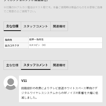
※付属の9Vアルカリ電池はテスト用です。本番ご使用時は新品のものをお客様ご自身
でご用意の上ご使用下さい。
スタッフコメント
関連機材
主な仕様
超単一指向性
指向性
XLR 3 ピン （M）
出力コネクタ
主な仕様
関連機材
スタッフコメント
V11
回路設計の改良によりテレビ放送ホワイトスペース帯向けデ
ジタルワイヤレスシステムからのRFノイズの影響を大幅に低
減しました。