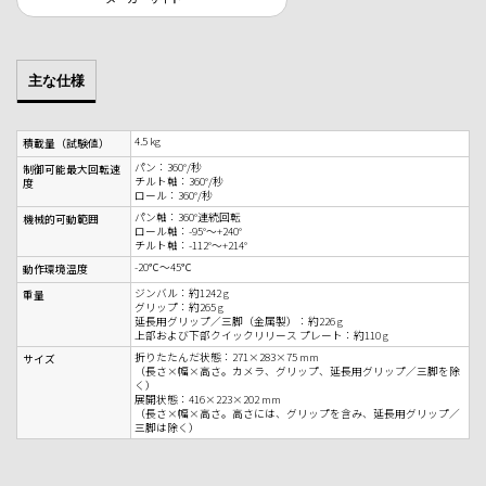
主な仕様
4.5 kg
積載量（試験値）
パン：360°/秒
制御可能最大回転速
チルト軸：360°/秒
度
ロール：360°/秒
パン軸：360°連続回転
機械的可動範囲
ロール軸：-95°～+240°
チルト軸：-112°～+214°
-20℃～45℃
動作環境温度
ジンバル：約1242 g
重量
グリップ：約265 g
‌延長用グリップ／三脚（金属製）：約226 g
上部および下部クイックリリース プレート：約110 g
折りたたんだ状態：271×283×75 mm
サイズ
（長さ×幅×高さ。カメラ、グリップ、延長用グリップ／三脚を除
く）
展開状態：416×223×202 mm
（長さ×幅×高さ。高さには、グリップを含み、延長用グリップ／
三脚は除く）