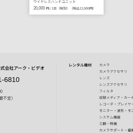
ワイヤレスハンドユニット
20,000
円 / 1日（税別）
（税込22,000円）
レンタル機材
カメラ
株式会社アーク・ビデオ
カメラアクセサリ
レンズ
1-6810
レンズアクセサリ
0
フィルタ
収録メディア・カー
間不定）
レコーダ・プレイヤ
モニター・波形・モ
システム機器
三脚・特機
カメラサポート・撮