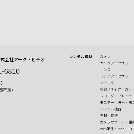
レンタル機材
カメラ
株式会社アーク・ビデオ
カメラアクセサリ
レンズ
1-6810
レンズアクセサリ
0
フィルタ
収録メディア・カー
間不定）
レコーダ・プレイヤ
モニター・波形・モ
システム機器
三脚・特機
カメラサポート・撮
Web配信・Mac・LU