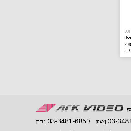
DJI
Ron
分
5,0
03-3481-6850
03-348
[TEL]
[FAX]