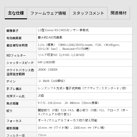
関連機材
ファームウェア情報
スタッフコメント
主な仕様
1.0型 Exmor RS CMOSセンサー 単板式
撮像素子
最大約1400万画素
有効画素数
1.2 lx（標準）（3840 x 2160/29.97p mode、F2.8、+36 dB gain、
最低被写体照度
SS=1/30（sec）、BaseLook=ITU709時）
リニア可変ND（1/4 ND - 1/128 ND）
NDフィルター
64F-1/8000秒
シャッタースピード
2000K - 15000K
ホワイトバランス色
温度設定範囲
-3 - 36dB（1dB単位）
ゲイン
レンズシフト方式＋電子式併用（アクティブ / スタンダード / 切）
手ブレ補正
20倍
光学ズーム比
f=7.71 - 154.21mm 24 - 480mm（35mm換算）
焦点距離
開放絞り（F値）F2.8 - F4.5、最小絞り（F値）F11、クローズ（オー
絞り
ト/マニュアル切り替え）
オート/マニュアルフォーカス切り替え可能
フォーカス
10 mm - ∞（ワイド端）、1000 mm - ∞（テレ端）
撮影距離
72mm
フィルター径