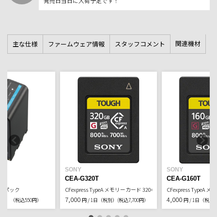
発売日当日に入荷予定です！
〔本体 XAVC S-I、QFHD 59.94p（S&Q 120 fps）、CFexpress TypeA メ
モリーカード記録時（2枚同時記録）、LCDモニター点灯（最大）、
周辺接続機器（SDI、HDMI、USB、無線機器）あり〕
0 - 40℃
動作温度
-20 - 60℃
保存温度
関連機材
主な仕様
ファームウェア情報
スタッフコメント
約175.6×201.3×371.1mm（突起部含む）
外形寸法（幅×高さ
×奥行）
約1960g（本体のみ）
質量
約2400g（レンズフード、バッテリー（BP-U35）、LCDフード、マイ
クホルダー、アイカップを含む）
SLOT A：SDXC（UHS-I/II対応）メモリーカード、CFexpress Type A メ
メモリーカードスロ
モリーカード用マルチスロット
ット
SLOT B：SDXC（UHS-I/II対応）メモリーカード、CFexpress Type A メ
モリーカード用マルチスロット
3.5型液晶 約276万画素
モニター
0.39型有機EL 約236万画素
ビューファインダー
SONY
SONY
CEA-G320T
CEA-G160T
リーパック
リーパック
CFexpress TypeA メモリーカード 320GB
CFexpress TypeA
7,000
4,000
税別）
（税込550円）
円 / 1日（税別）
(税込7,700円）
円 / 1日（税別