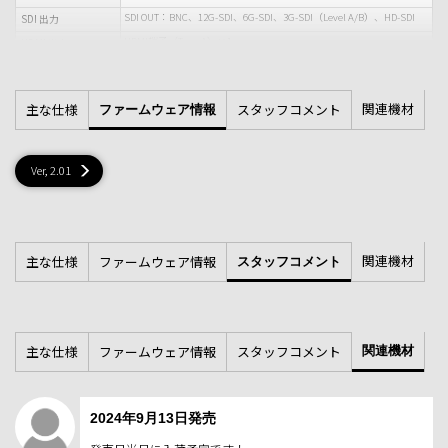
SDI OUT：BNC、12G-SDI、6G-SDI、3G-SDI（Level A/B）、HD-SDI
SDI 出力
HDMI端子（Type A）×1
HDMI 出力
BNC ×1（TC IN / OUT 切り替え可能）
TC IN/OUT
3.5 mmステレオミニジャック、プラグインパワー対応
マイク端子
関連機材
主な仕様
スタッフコメント
ファームウェア情報
3ピン（凹）×2、LINE / MIC / MIC+48V 切り替え可能
XLR音声入力端子
2.5 mm 3極ミニミニタイプ
REMOTE
マルチインターフェースシュー（デジタルオーディオインターフェ
アクセサリーシュー
Ver, 2.01
ース対応）
USB Type-C（TM）端子 ×1（SuperSpeed USB 5 Gbps（USB 3.2）に
USB
準拠）
LAN端子 ×1 1000BASE-T、100BASE-TX、10BASE-T
LAN
IEEE 802.11a/b/g/n/ac、2.4GHz/5GHz
Wi-Fi
関連機材
主な仕様
ファームウェア情報
スタッフコメント
3.5 mmステレオミニジャック ×1
ヘッドホン出力
ステレオマイク
内蔵マイク
モノラルスピーカー
内蔵スピーカー
DC 19.5V
電源電圧
主な仕様
ファームウェア情報
スタッフコメント
関連機材
【標準消費電力】約20W
消費電力
〔本体、XAVC S-L420、QFHD 59.94p、CFexpress TypeA メモリーカー
ド記録時、LCDモニター点灯（デフォルト設定）、周辺接続機器な
し〕
2024年9月13日発売
【最大消費電力】約37W