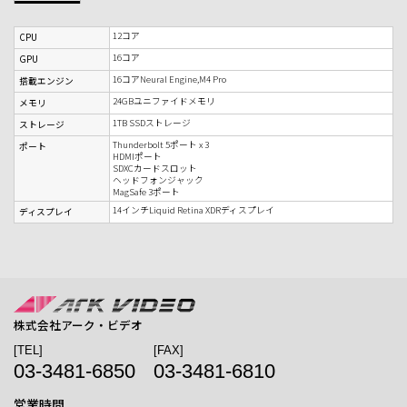
12コア
CPU
16コア
GPU
16コアNeural Engine,M4 Pro
搭載エンジン
24GBユニファイドメモリ
メモリ
1TB SSDストレージ
ストレージ
Thunderbolt 5ポート x 3
ポート
HDMIポート
SDXCカードスロット
ヘッドフォンジャック
MagSafe 3ポート
14インチLiquid Retina XDRディスプレイ
ディスプレイ
株式会社アーク・ビデオ
[TEL]
[FAX]
03-3481-6850
03-3481-6810
営業時間