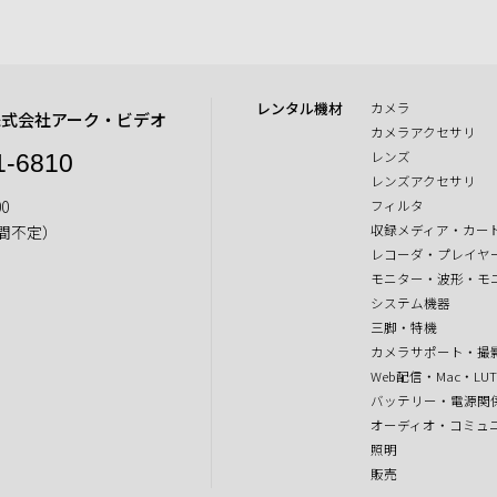
レンタル機材
カメラ
株式会社アーク・ビデオ
カメラアクセサリ
レンズ
1-6810
レンズアクセサリ
0
フィルタ
収録メディア・カー
間不定）
レコーダ・プレイヤ
モニター・波形・モ
システム機器
三脚・特機
カメラサポート・撮
Web配信・Mac・LU
バッテリー・電源関
オーディオ・コミュ
照明
販売