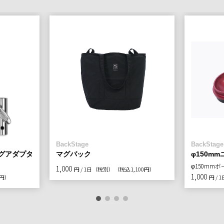
BackStage
BackStage
グアダプタ
マグバック
φ150m
φ150mm
1,000
円 / 1日（税別）
（税込1,100円）
1,000
0円）
円 /