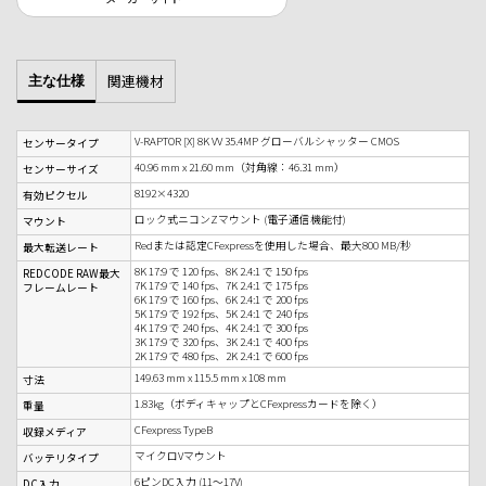
関連機材
主な仕様
V-RAPTOR [X] 8K VV 35.4MP グローバルシャッター CMOS
センサータイプ
40.96 mm x 21.60 mm（対角線：46.31 mm）
センサーサイズ
8192×4320
有効ピクセル
ロック式ニコンZマウント (電子通信機能付)
マウント
Redまたは認定CFexpressを使用した場合、最大800 MB/秒
最大転送レート
8K 17:9 で 120 fps、8K 2.4:1 で 150 fps
REDCODE RAW最大
7K 17:9 で 140 fps、7K 2.4:1 で 175 fps
フレームレート
6K 17:9 で 160 fps、6K 2.4:1 で 200 fps
5K 17:9 で 192 fps、5K 2.4:1 で 240 fps
4K 17:9 で 240 fps、4K 2.4:1 で 300 fps
3K 17:9 で 320 fps、3K 2.4:1 で 400 fps
2K 17:9 で 480 fps、2K 2.4:1 で 600 fps
149.63 mm x 115.5 mm x 108 mm
寸法
1.83kg（ボディキャップとCFexpressカードを除く）
重量
CFexpress TypeB
収録メディア
マイクロVマウント
バッテリタイプ
6ピンDC入力 (11～17V)
DC入力