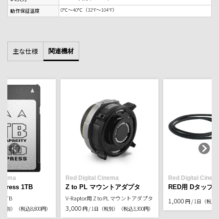
0℃～40℃（32°F～104°F）
動作保証温度
主な仕様
関連機材
Cinema
Red Digital Cinema
Red Digital Cinem
xpress 1TB
Z to PL マウントアダプタ
RED用 Dタップ電
ド1TB
V-Raptor用 Z to PL マウントアダプタ
1,000
円 / 1日（税別
3,000
日（税別）
（税込8,800円）
円 / 1日（税別）
（税込3,300円）