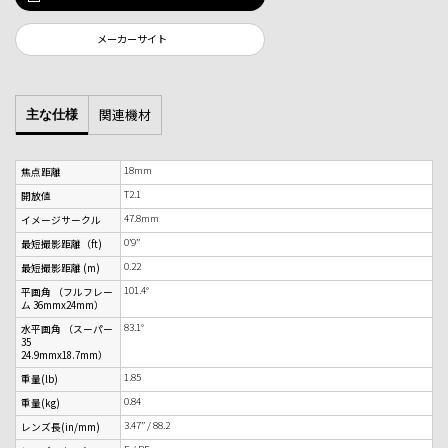
メーカーサイト
関連機材
主な仕様
18mm
焦点距離
T2.1
開放値
47.8mm
イメージサークル
0’9”
最短撮影距離（ft)
0.22
最短撮影距離 (m)
101.4°
平画角 （フルフレー
ム 36mmx24mm）
83.1°
水平画角 （スーパー
35
24.9mmx18.7mm）
1.85
重量(lb)
0.84
重量(kg)
3.47” / 88.2
レンズ長(in/mm)