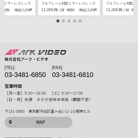
対応ミラーレスレンズ
フルフレーム対応ミラーレスレンズ
フルフレーム対応ミ
12,000
12,000
1日（税別）
（税込13,200円)
円 / 1日（税別）
（税込13,200円)
円 / 1日（税
株式会社アーク・ビデオ
[TEL]
[FAX]
03-3481-6850
03-3481-6810
営業時間
［月〜金］9:30〜18:00 ［土］9:30〜17:00
［日・祝］休業 ※その他年末年始（期間不定）
〒151-0063 東京都渋谷区富ヶ谷1-11-10 根岸ビル
MAP