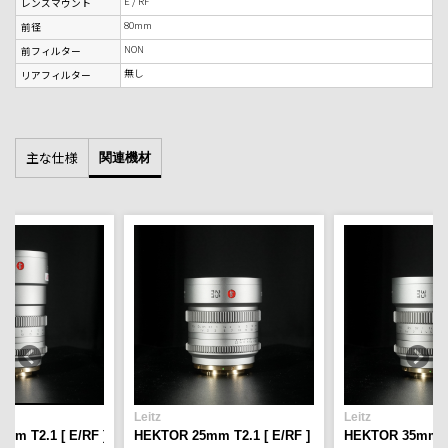
E / RF
レンズマウント
80mm
前径
NON
前フィルター
無し
リアフィルター
主な仕様
関連機材
Leitz
Leitz
mm T2.1 [ E/RF ]
HEKTOR 25mm T2.1 [ E/RF ]
HEKTOR 35mm T2