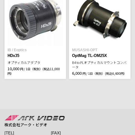
IB / Eoptics
MUSASHI-OPT
HDx35
OptMag TL-OM25X
オプティカルアダプタ
B4 to PLオプティカルマウントコンバ
ータ
10,000
円 / 1日（税別）
(税込11,000
6,000
円）
円 / 1日（税別）
(税込6,600円）
株式会社アーク・ビデオ
[TEL]
[FAX]