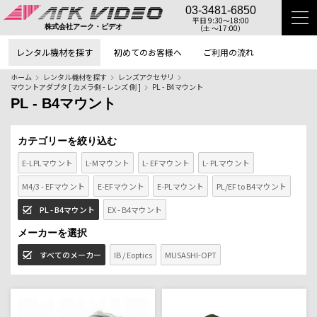
03-3481-6850
平日 9:30〜18:00
（土 〜17:00）
株式会社アーク・ビデオ
レンタル機材を探す
初めてのお客様へ
ご利用の流れ
ホーム
レンタル機材を探す
レンズアクセサリ
マウントアダプタ [ カメラ側 - レンズ 側 ]
PL - B4マウント
PL - B4マウント
カテゴリーを絞り込む
E-LPLマウント
L-Mマウント
L- EFマウント
L- PLマウント
M4/3 - EFマウント
E-EFマウント
E-PLマウント
PL/EF to B4マウント
PL - B4マウント
EX - B4マウント
メーカーを選択
すべてのメーカー
IB / Eoptics
MUSASHI-OPT