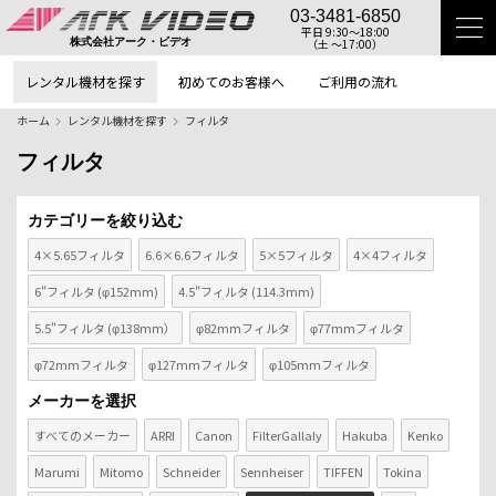
03-3481-6850
平日 9:30〜18:00
（土 〜17:00）
株式会社アーク・ビデオ
レンタル機材を探す
初めてのお客様へ
ご利用の流れ
ホーム
レンタル機材を探す
フィルタ
フィルタ
カテゴリーを絞り込む
4×5.65フィルタ
6.6×6.6フィルタ
5×5フィルタ
4×4フィルタ
6"フィルタ (φ152mm)
4.5"フィルタ (114.3mm)
5.5"フィルタ (φ138mm）
φ82mmフィルタ
φ77mmフィルタ
φ72mmフィルタ
φ127mmフィルタ
φ105mmフィルタ
メーカーを選択
すべてのメーカー
ARRI
Canon
FilterGallaly
Hakuba
Kenko
Marumi
Mitomo
Schneider
Sennheiser
TIFFEN
Tokina