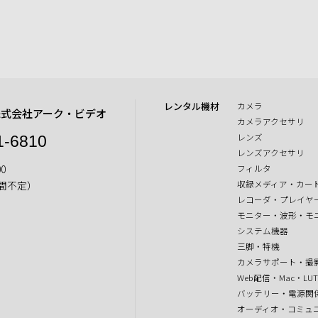
レンタル機材
カメラ
株式会社アーク・ビデオ
カメラアクセサリ
レンズ
1-6810
レンズアクセサリ
0
フィルタ
収録メディア・カー
間不定）
レコーダ・プレイヤ
モニター・波形・モ
システム機器
三脚・特機
カメラサポート・撮
Web配信・Mac・LU
バッテリー・電源関
オーディオ・コミュ